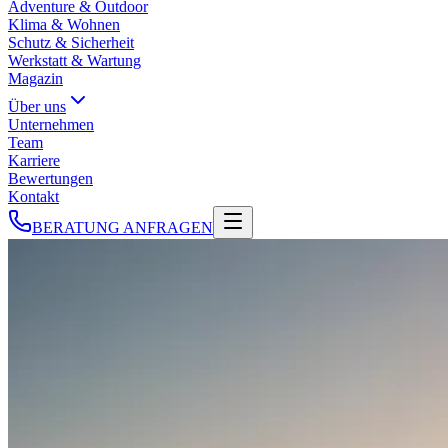
Adventure & Outdoor
Klima & Wohnen
Schutz & Sicherheit
Werkstatt & Wartung
Magazin
Über uns
Unternehmen
Team
Karriere
Bewertungen
Kontakt
BERATUNG ANFRAGEN