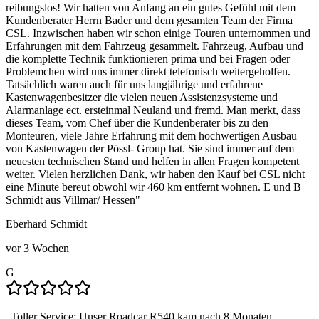
reibungslos! Wir hatten von Anfang an ein gutes Gefühl mit dem
Kundenberater Herrn Bader und dem gesamten Team der Firma
CSL. Inzwischen haben wir schon einige Touren unternommen und
Erfahrungen mit dem Fahrzeug gesammelt. Fahrzeug, Aufbau und
die komplette Technik funktionieren prima und bei Fragen oder
Problemchen wird uns immer direkt telefonisch weitergeholfen.
Tatsächlich waren auch für uns langjährige und erfahrene
Kastenwagenbesitzer die vielen neuen Assistenzsysteme und
Alarmanlage ect. ersteinmal Neuland und fremd. Man merkt, dass
dieses Team, vom Chef über die Kundenberater bis zu den
Monteuren, viele Jahre Erfahrung mit dem hochwertigen Ausbau
von Kastenwagen der Pössl- Group hat. Sie sind immer auf dem
neuesten technischen Stand und helfen in allen Fragen kompetent
weiter. Vielen herzlichen Dank, wir haben den Kauf bei CSL nicht
eine Minute bereut obwohl wir 460 km entfernt wohnen. E und B
Schmidt aus Villmar/ Hessen
"
Eberhard Schmidt
vor 3 Wochen
G
„
Toller Service: Unser Roadcar R540 kam nach 8 Monaten