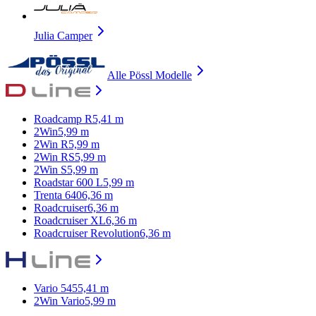
Julia Camper
Alle
Pössl
Modelle
Roadcamp R
5,41 m
2Win
5,99 m
2Win R
5,99 m
2Win RS
5,99 m
2Win S
5,99 m
Roadstar 600 L
5,99 m
Trenta 640
6,36 m
Roadcruiser
6,36 m
Roadcruiser XL
6,36 m
Roadcruiser Revolution
6,36 m
Vario 545
5,41 m
2Win Vario
5,99 m