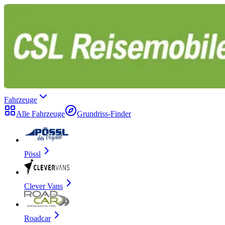
Fahrzeuge
Alle Fahrzeuge
Grundriss-Finder
Pössl
Clever Vans
Roadcar