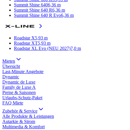
Summit Shine 640
6,36 m
Summit Shine 640 R
6,36 m
Summit Shine 640 R Evo
6,36 m
Roadstar X
5,93 m
Roadstar XT
5,93 m
Roadstar XL Evo (NEU 2027)
7,0 m
Mieten
Übersicht
Last-Minute Angebote
Dynamic
Dynamic de Luxe
Family de Luxe A
Preise & Saisonen
Urlaubs-Schutz-Paket
FAQ Miete
Zubehör & Service
Alle Produkte & Leistungen
Autarkie & Strom
Multimedia & Komfort