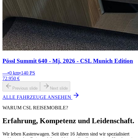
Pössl Summit 640 - Mj. 2026 - CSL Munich Edition
—
•
0 km
•
140
PS
72.950 €
Previous slide
Next slide
ALLE FAHRZEUGE ANSEHEN
WARUM CSL REISEMOBILE?
Erfahrung, Kompetenz und Leidenschaft.
Wir leben Kastenwagen. Seit über 16 Jahren sind wir spezialisiert