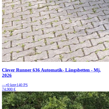
Clever Runner 636 Automatik- Längsbetten - Mj.
2026
—
•
0 km
•
140
PS
74.900 €