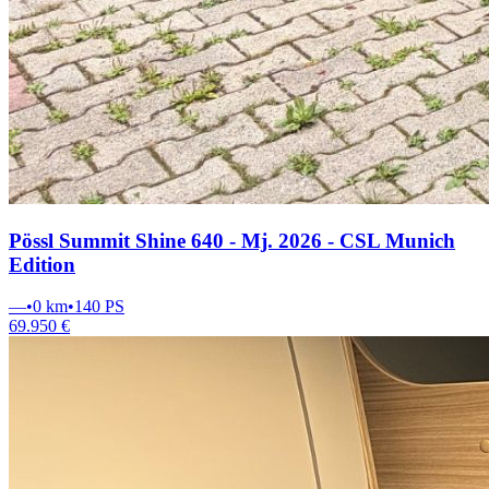
Pössl Summit Shine 640 - Mj. 2026 - CSL Munich
Edition
—
•
0 km
•
140
PS
69.950 €